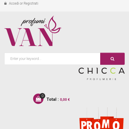
Accedi
or
Registrati
0
Total :
0,00 €