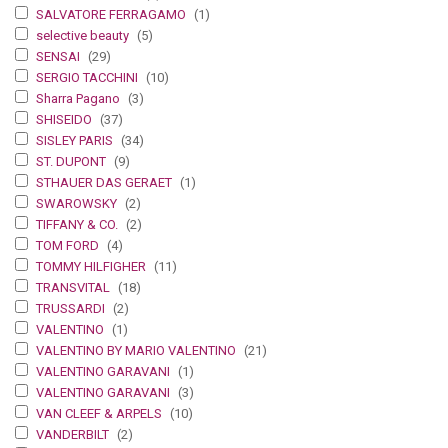
SALVATORE FERRAGAMO
(1)
selective beauty
(5)
SENSAI
(29)
SERGIO TACCHINI
(10)
Sharra Pagano
(3)
SHISEIDO
(37)
SISLEY PARIS
(34)
ST. DUPONT
(9)
STHAUER DAS GERAET
(1)
SWAROWSKY
(2)
TIFFANY & CO.
(2)
TOM FORD
(4)
TOMMY HILFIGHER
(11)
TRANSVITAL
(18)
TRUSSARDI
(2)
VALENTINO
(1)
VALENTINO BY MARIO VALENTINO
(21)
VALENTINO GARAVANI
(1)
VALENTINO GARAVANI
(3)
VAN CLEEF & ARPELS
(10)
VANDERBILT
(2)