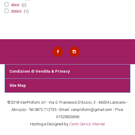
40ml
(2)
500ml
(1)
Condizioni di Vendita & Privacy
Site Map
©2018 VanProfumi srl - Via S. Francesco D'Assisi, 3 - 66034 Lanciano -
Abruzzo - Tel.0872.712735 - Email: vanprofumi@gmail.com - P.iva:
01525820690
Hosting e Designed by
Cento Servizi Internet