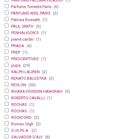
PARFUMS PALOMA PICASSO
(1)
Parfums Torrente Paris
(6)
PARFUMS WEIL PARIS
(2)
Patrizia Rossetti
(1)
PAUL SMITH
(6)
PENHALIGON'S
(1)
pierre cardin
(1)
PRADA
(6)
PREP
(1)
PRESCRIPTIVES
(1)
pupa
(29)
RALPH LAUREN
(2)
RENATO BALESTRA
(2)
REVLON
(50)
RIVARA DIVISION HANORAH
(5)
ROBERTO CAVALLI
(1)
ROCHAS
(1)
ROCHAS
(1)
ROCKFORD
(2)
Romeo Gigli
(3)
S.I.R.P.E.A.
(2)
SALVADOR D'ALY
(8)