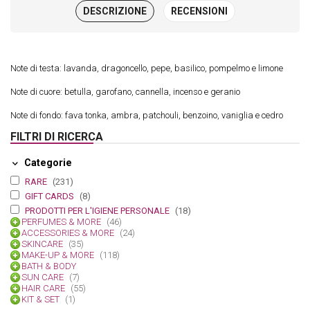
DESCRIZIONE
RECENSIONI
Note di testa: lavanda, dragoncello, pepe, basilico, pompelmo e limone
Note di cuore: betulla, garofano, cannella, incenso e geranio
Note di fondo: fava tonka, ambra, patchouli, benzoino, vaniglia e cedro
FILTRI DI RICERCA
Categorie
RARE
(231)
GIFT CARDS
(8)
PRODOTTI PER L'IGIENE PERSONALE
(18)
PERFUMES & MORE
(46)
ACCESSORIES & MORE
(24)
SKINCARE
(35)
MAKE-UP & MORE
(118)
BATH & BODY
SUN CARE
(7)
HAIR CARE
(55)
KIT & SET
(1)