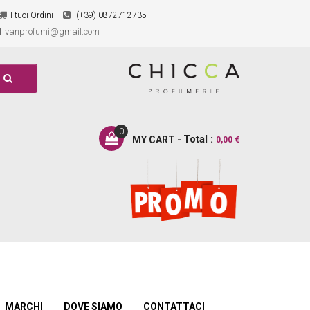
I tuoi Ordini
(+39) 0872712735
vanprofumi@gmail.com
0
Total :
MY CART -
0,00 €
MARCHI
DOVE SIAMO
CONTATTACI