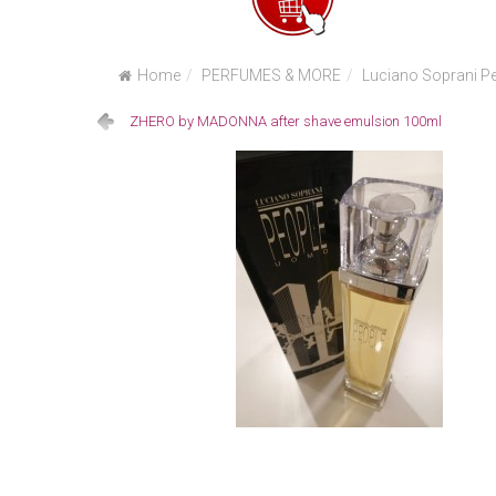
Home
PERFUMES & MORE
Luciano Soprani P
ZHERO by MADONNA after shave emulsion 100ml