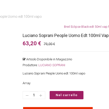
eople Uomo edt 100ml vapo
Breil Eclipse Black edt 50ml vap 
Luciano Soprani People Uomo Edt 100ml Va
63,20 €
79,00 €
Articolo Disponibile in Magazzino
Produttore
:
LUCIANO SOPRANI
Luciano Soprani People Uomo edt 100ml vapo
Array