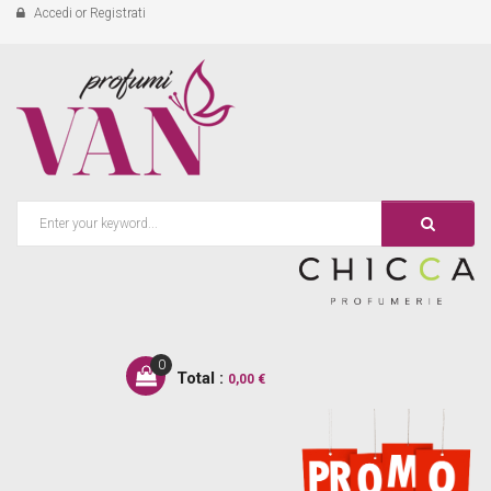
Accedi
or
Registrati
0
Total :
0,00 €